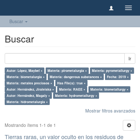
Camb
naveg
Buscar
Buscar
Ir
Autor: López, Maybel ×
Materia: pirometalurgia ×
Materia: pyrometallurgy ×
Materia: biometalurgia ×
Materia: dangerous substances ×
Fecha: 2019 ×
Materia: metales preciosos ×
Has File(s): true ×
Autor: Hernández, Jiraleiska ×
Materia: RAEE ×
Materia: biometallurgy ×
Autor: Hernández, Magaly ×
Materia: hydrometallurgy ×
Materia: hidrometalurgia ×
Mostrar filtros avanzados
Mostrando ítems 1-1 de 1
Tierras raras, un valor oculto en los residuos de