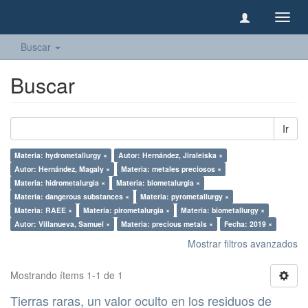
Camb
naveg
Buscar
Buscar
Ir
Materia: hydrometallurgy ×
Autor: Hernández, Jiraleiska ×
Autor: Hernández, Magaly ×
Materia: metales preciosos ×
Materia: hidrometalurgia ×
Materia: biometalurgia ×
Materia: dangerous substances ×
Materia: pyrometallurgy ×
Materia: RAEE ×
Materia: pirometalurgia ×
Materia: biometallurgy ×
Autor: Villanueva, Samuel ×
Materia: precious metals ×
Fecha: 2019 ×
Mostrar filtros avanzados
Mostrando ítems 1-1 de 1
Tierras raras, un valor oculto en los residuos de