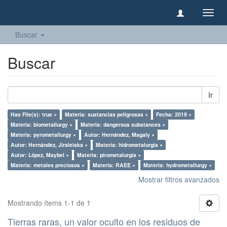
Camb
naveg
Buscar
Buscar
Ir
Has File(s): true ×
Materia: sustancias peligrosas ×
Fecha: 2019 ×
Materia: biometallurgy ×
Materia: dangerous substances ×
Materia: pyrometallurgy ×
Autor: Hernández, Magaly ×
Autor: Hernández, Jiraleiska ×
Materia: hidrometalurgia ×
Autor: López, Maybel ×
Materia: pirometalurgia ×
Materia: metales preciosos ×
Materia: RAEE ×
Materia: hydrometallurgy ×
Mostrar filtros avanzados
Mostrando ítems 1-1 de 1
Tierras raras, un valor oculto en los residuos de