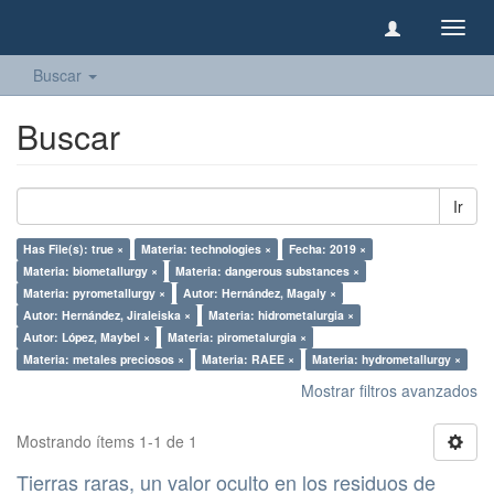
Camb
naveg
Buscar
Buscar
Ir
Has File(s): true ×
Materia: technologies ×
Fecha: 2019 ×
Materia: biometallurgy ×
Materia: dangerous substances ×
Materia: pyrometallurgy ×
Autor: Hernández, Magaly ×
Autor: Hernández, Jiraleiska ×
Materia: hidrometalurgia ×
Autor: López, Maybel ×
Materia: pirometalurgia ×
Materia: metales preciosos ×
Materia: RAEE ×
Materia: hydrometallurgy ×
Mostrar filtros avanzados
Mostrando ítems 1-1 de 1
Tierras raras, un valor oculto en los residuos de