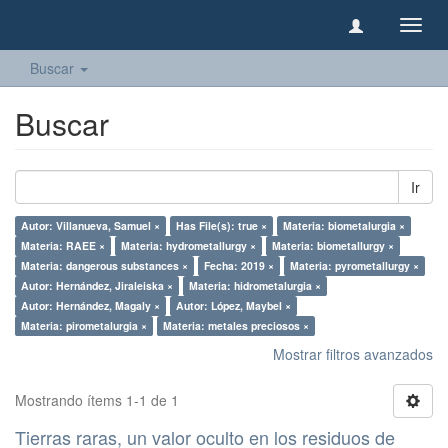
Camb
naveg
Buscar
Buscar
Ir
Autor: Villanueva, Samuel ×
Has File(s): true ×
Materia: biometalurgia ×
Materia: RAEE ×
Materia: hydrometallurgy ×
Materia: biometallurgy ×
Materia: dangerous substances ×
Fecha: 2019 ×
Materia: pyrometallurgy ×
Autor: Hernández, Jiraleiska ×
Materia: hidrometalurgia ×
Autor: Hernández, Magaly ×
Autor: López, Maybel ×
Materia: pirometalurgia ×
Materia: metales preciosos ×
Mostrar filtros avanzados
Mostrando ítems 1-1 de 1
Tierras raras, un valor oculto en los residuos de