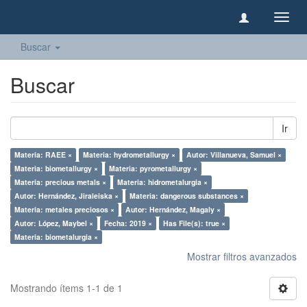
Camb
naveg
Buscar
Buscar
Ir
Materia: RAEE ×
Materia: hydrometallurgy ×
Autor: Villanueva, Samuel ×
Materia: biometallurgy ×
Materia: pyrometallurgy ×
Materia: precious metals ×
Materia: hidrometalurgia ×
Autor: Hernández, Jiraleiska ×
Materia: dangerous substances ×
Materia: metales preciosos ×
Autor: Hernández, Magaly ×
Autor: López, Maybel ×
Fecha: 2019 ×
Has File(s): true ×
Materia: biometalurgia ×
Mostrar filtros avanzados
Mostrando ítems 1-1 de 1