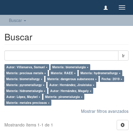
Camb
naveg
Buscar
Buscar
Ir
Autor: Villanueva, Samuel ×
Materia: biometalurgia ×
Materia: precious metals ×
Materia: RAEE ×
Materia: hydrometallurgy ×
Materia: biometallurgy ×
Materia: dangerous substances ×
Fecha: 2019 ×
Materia: pyrometallurgy ×
Autor: Hernández, Jiraleiska ×
Materia: hidrometalurgia ×
Autor: Hernández, Magaly ×
Autor: López, Maybel ×
Materia: pirometalurgia ×
Materia: metales preciosos ×
Mostrar filtros avanzados
Mostrando ítems 1-1 de 1