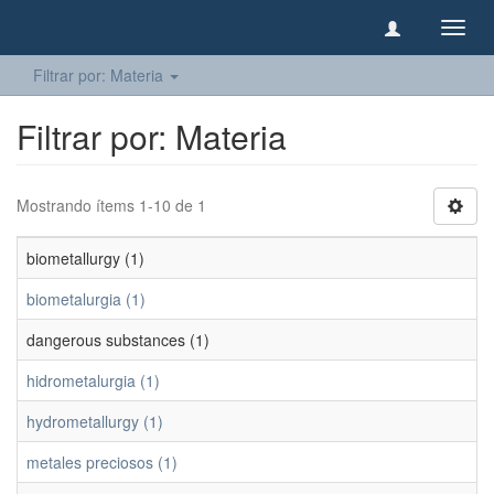
Camb
naveg
Filtrar por: Materia
Filtrar por: Materia
Mostrando ítems 1-10 de 1
biometallurgy (1)
biometalurgia (1)
dangerous substances (1)
hidrometalurgia (1)
hydrometallurgy (1)
metales preciosos (1)