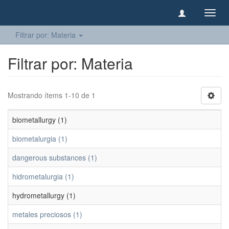
Camb
naveg
Filtrar por: Materia
Filtrar por: Materia
Mostrando ítems 1-10 de 1
biometallurgy (1)
biometalurgia (1)
dangerous substances (1)
hidrometalurgia (1)
hydrometallurgy (1)
metales preciosos (1)