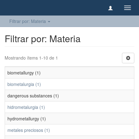
Camb
naveg
Filtrar por: Materia
Filtrar por: Materia
Mostrando ítems 1-10 de 1
biometallurgy (1)
biometalurgia (1)
dangerous substances (1)
hidrometalurgia (1)
hydrometallurgy (1)
metales preciosos (1)