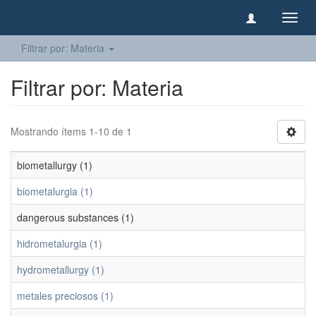
Camb
naveg
Filtrar por: Materia
Filtrar por: Materia
Mostrando ítems 1-10 de 1
biometallurgy (1)
biometalurgia (1)
dangerous substances (1)
hidrometalurgia (1)
hydrometallurgy (1)
metales preciosos (1)