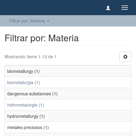
Camb
naveg
Filtrar por: Materia
Filtrar por: Materia
Mostrando ítems 1-10 de 1
biometallurgy (1)
biometalurgia (1)
dangerous substances (1)
hidrometalurgia (1)
hydrometallurgy (1)
metales preciosos (1)