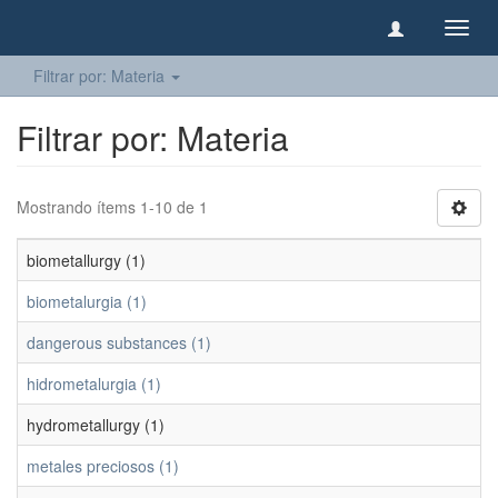
Camb
naveg
Filtrar por: Materia
Filtrar por: Materia
Mostrando ítems 1-10 de 1
biometallurgy (1)
biometalurgia (1)
dangerous substances (1)
hidrometalurgia (1)
hydrometallurgy (1)
metales preciosos (1)