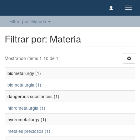
Camb
naveg
Filtrar por: Materia
Filtrar por: Materia
Mostrando ítems 1-10 de 1
biometallurgy (1)
biometalurgia (1)
dangerous substances (1)
hidrometalurgia (1)
hydrometallurgy (1)
metales preciosos (1)