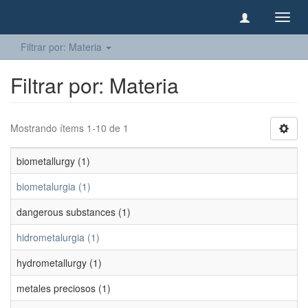
Camb
naveg
Filtrar por: Materia
Filtrar por: Materia
Mostrando ítems 1-10 de 1
biometallurgy (1)
biometalurgia (1)
dangerous substances (1)
hidrometalurgia (1)
hydrometallurgy (1)
metales preciosos (1)