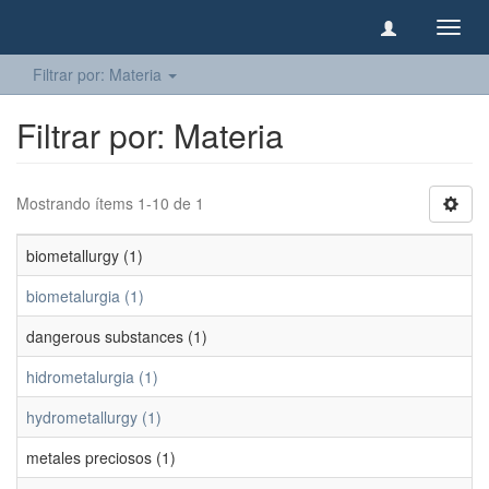
Camb
naveg
Filtrar por: Materia
Filtrar por: Materia
Mostrando ítems 1-10 de 1
biometallurgy (1)
biometalurgia (1)
dangerous substances (1)
hidrometalurgia (1)
hydrometallurgy (1)
metales preciosos (1)