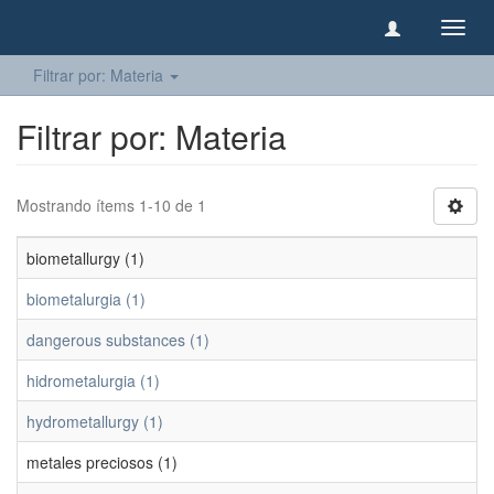
Camb
naveg
Filtrar por: Materia
Filtrar por: Materia
Mostrando ítems 1-10 de 1
biometallurgy (1)
biometalurgia (1)
dangerous substances (1)
hidrometalurgia (1)
hydrometallurgy (1)
metales preciosos (1)