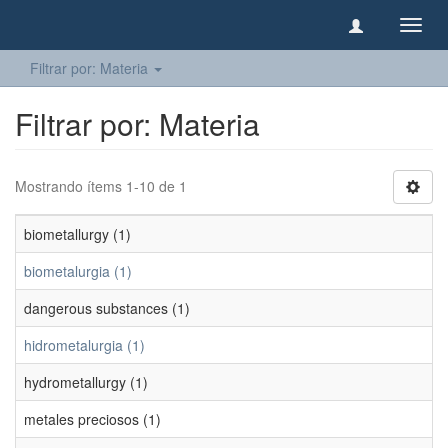
Camb
naveg
Filtrar por: Materia
Filtrar por: Materia
Mostrando ítems 1-10 de 1
biometallurgy (1)
biometalurgia (1)
dangerous substances (1)
hidrometalurgia (1)
hydrometallurgy (1)
metales preciosos (1)