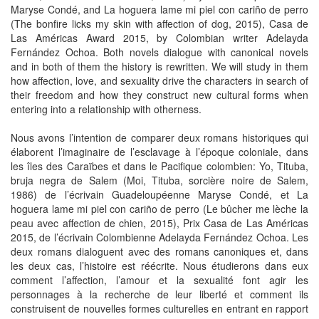
Maryse Condé, and La hoguera lame mi piel con cariño de perro
(The bonfire licks my skin with affection of dog, 2015), Casa de
Las Américas Award 2015, by Colombian writer Adelayda
Fernández Ochoa. Both novels dialogue with canonical novels
and in both of them the history is rewritten. We will study in them
how affection, love, and sexuality drive the characters in search of
their freedom and how they construct new cultural forms when
entering into a relationship with otherness.
Nous avons l’intention de comparer deux romans historiques qui
élaborent l’imaginaire de l’esclavage à l’époque coloniale, dans
les îles des Caraïbes et dans le Pacifique colombien: Yo, Tituba,
bruja negra de Salem (Moi, Tituba, sorcière noire de Salem,
1986) de l’écrivain Guadeloupéenne Maryse Condé, et La
hoguera lame mi piel con cariño de perro (Le bûcher me lèche la
peau avec affection de chien, 2015), Prix Casa de Las Américas
2015, de l’écrivain Colombienne Adelayda Fernández Ochoa. Les
deux romans dialoguent avec des romans canoniques et, dans
les deux cas, l’histoire est réécrite. Nous étudierons dans eux
comment l’affection, l’amour et la sexualité font agir les
personnages à la recherche de leur liberté et comment ils
construisent de nouvelles formes culturelles en entrant en rapport