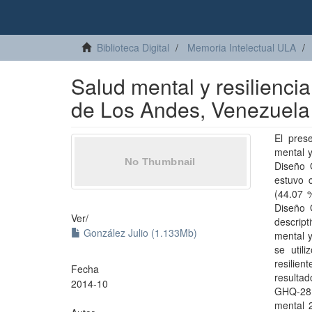
Biblioteca Digital
Memoria Intelectual ULA
Salud mental y resilienci
de Los Andes, Venezuela
El pres
mental y
Diseño 
estuvo c
(44.07 %
Diseño 
Ver/
descript
González Julio (1.133Mb)
mental y
se util
resilie
Fecha
resultad
2014-10
GHQ-28 p
mental 2