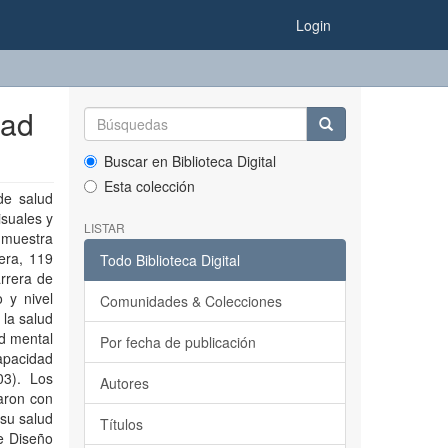
Login
dad
Buscar en Biblioteca Digital
Esta colección
de salud
isuales y
LISTAR
 muestra
rera, 119
Todo Biblioteca Digital
rrera de
 y nivel
Comunidades & Colecciones
 la salud
ud mental
Por fecha de publicación
apacidad
03). Los
Autores
aron con
 su salud
Títulos
de Diseño