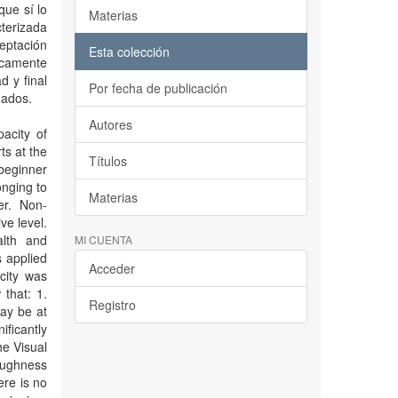
que sí lo
Materias
terizada
eptación
Esta colección
icamente
d y final
Por fecha de publicación
nados.
Autores
acity of
ts at the
Títulos
 beginner
onging to
Materias
er. Non-
ve level.
alth and
MI CUENTA
s applied
Acceder
city was
that: 1.
Registro
may be at
ificantly
he Visual
Toughness
re is no