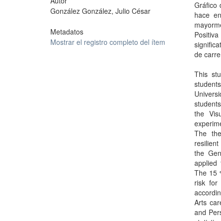
Autor
Gráfico 
González González, Julio César
hace en
mayorme
Metadatos
Positiv
Mostrar el registro completo del ítem
signific
de carre
This stu
students
Universi
students
the Vis
experime
The the
resilien
the Gen
applied
The 15 %
risk for
accordin
Arts car
and Per