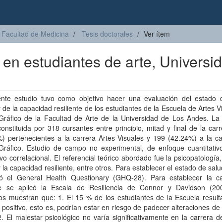
Facultad de Medicina
Tesis doctorales
Ver ítem
a en estudiantes de arte, Universi
ente estudio tuvo como objetivo hacer una evaluación del estado 
 de la capacidad resiliente de los estudiantes de la Escuela de Artes V
Gráfico de la Facultad de Arte de la Universidad de Los Andes. La
onstituida por 318 cursantes entre principio, mitad y final de la car
) pertenecientes a la carrera Artes Visuales y 199 (42.24%) a la ca
Gráfico. Estudio de campo no experimental, de enfoque cuantitativo
ivo correlacional. El referencial teórico abordado fue la psicopatología,
 la capacidad resiliente, entre otros. Para establecer el estado de sal
izó el General Health Questionary (GHQ-28). Para establecer la c
nte se aplicó la Escala de Resiliencia de Connor y Davidson (20
os muestran que: 1. El 15 % de los estudiantes de la Escuela result
ositivo, esto es, podrían estar en riesgo de padecer alteraciones de
. El malestar psicológico no varía significativamente en la carrera 