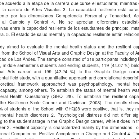
de acuerdo a la etapa de la carrera que curse el estudiante; mientras 
 la carrera de Artes Visuales 3. La capacidad resiliente está carac
nte por las dimensiones Competencia Personal y Tenacidad, Ac
a al Cambio y Control 4. No se aprecian diferencias estadíst
ativas entre la capacidad resiliente de los estudiantes de principio, mita
ra. 5. El estado de salud mental y la capacidad resiliente están relacio
dy aimed to evaluate the mental health status and the resilient cap
 from the School of Visual Arts and Graphic Design at the Faculty of Ar
dad de Los Andes. The sample consisted of 318 participants including
, middle semester’s students and ending students, 119 (44.07 %) bel
ual Arts career and 199 (42.24 %) to the Graphic Design care
ntal field study, with a quantitative approach and correlational descripti
oretical framework approached was psychopathology, mental he
t capacity, among others. To establish the status of mental health wa
eral Health Questionary (GHQ -28). To establish the resilient capa
 the Resilience Scale Connor and Davidson (2003). The results show 
 of students of the School with GHQ28 were positive, that is, they 
 mental health disorders 2. Psychological distress did not differ sign
g to the student’sstage in the Graphic Design career, while it does in t
eer 3. Resilient capacity is characterized mainly by the dimensions 
sonal Competence, Positive Acceptance to Change and Control 4. The