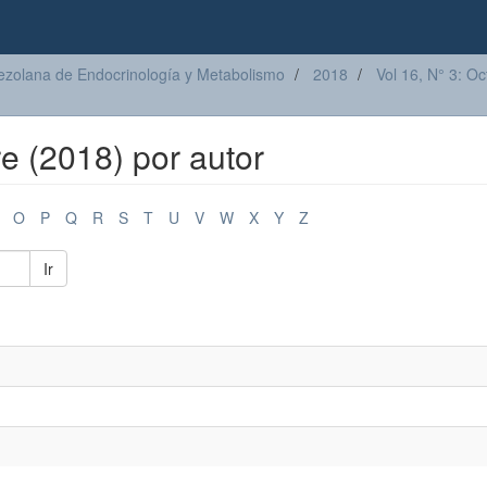
ezolana de Endocrinología y Metabolismo
2018
Vol 16, N° 3: O
re (2018) por autor
O
P
Q
R
S
T
U
V
W
X
Y
Z
Ir