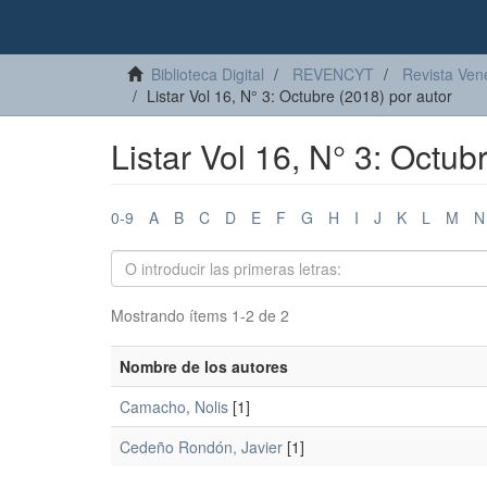
Biblioteca Digital
REVENCYT
Revista Ven
Listar Vol 16, N° 3: Octubre (2018) por autor
Listar Vol 16, N° 3: Octub
0-9
A
B
C
D
E
F
G
H
I
J
K
L
M
N
Mostrando ítems 1-2 de 2
Nombre de los autores
Camacho, Nolis
[1]
Cedeño Rondón, Javier
[1]