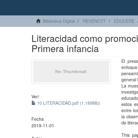
Biblioteca Digital
REVENCYT
EDUCERE
Literacidad como promoció
Primera infancia
El pres
enfoque
pensami
general 
La muest
invest
Ver/
educado
10 LITERACIDAD.pdf (1.189Mb)
estos es
entre lo
la obser
Fecha
de liter
2019-11-01
This pa