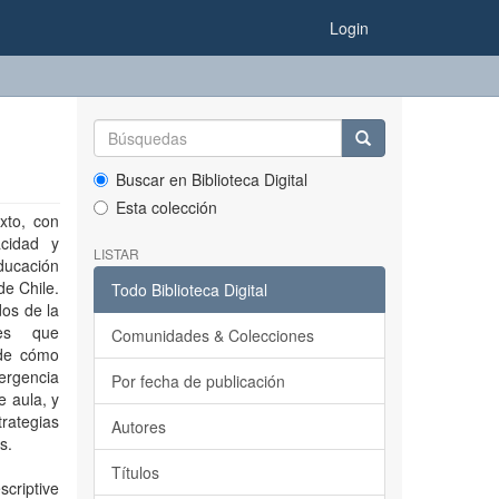
Login
Buscar en Biblioteca Digital
Esta colección
xto, con
acidad y
LISTAR
ducación
de Chile.
Todo Biblioteca Digital
dos de la
nes que
Comunidades & Colecciones
 de cómo
ergencia
Por fecha de publicación
e aula, y
rategias
Autores
s.
Títulos
criptive