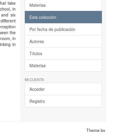
that take
Materias
chool, in
 and six
Esta colección
ifferent
erception
Por fecha de publicación
ween the
sroom, in
Autores
inking in
Títulos
Materias
MI CUENTA
Acceder
Registro
Theme by