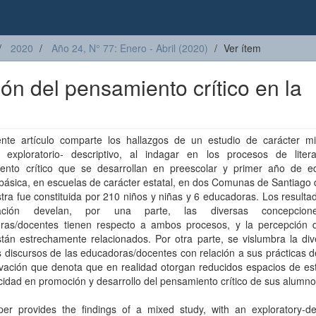
2020
Año 24, N° 77: Enero - Abril (2020)
Ver ítem
n del pensamiento crítico en la
ente artículo comparte los hallazgos de un estudio de carácter mi
 exploratorio- descriptivo, al indagar en los procesos de liter
ento crítico que se desarrollan en preescolar y primer año de e
básica, en escuelas de carácter estatal, en dos Comunas de Santiago 
ra fue constituida por 210 niños y niñas y 6 educadoras. Los resulta
igación develan, por una parte, las diversas concepcio
ras/docentes tienen respecto a ambos procesos, y la percepción
tán estrechamente relacionados. Por otra parte, se vislumbra la div
s discursos de las educadoras/docentes con relación a sus prácticas d
vación que denota que en realidad otorgan reducidos espacios de est
acidad en promoción y desarrollo del pensamiento crítico de sus alumno
per provides the findings of a mixed study, with an exploratory-des