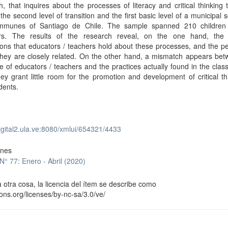
, that inquires about the processes of literacy and critical thinking 
 the second level of transition and the first basic level of a municipal s
munes of Santiago de Chile. The sample spanned 210 children
rs. The results of the research reveal, on the one hand, the d
ons that educators / teachers hold about these processes, and the p
they are closely related. On the other hand, a mismatch appears bet
e of educators / teachers and the practices actually found in the clas
ey grant little room for the promotion and development of critical th
udents.
digital2.ula.ve:8080/xmlui/654321/4433
ones
N° 77: Enero - Abril (2020)
 otra cosa, la licencia del ítem se describe como
ons.org/licenses/by-nc-sa/3.0/ve/