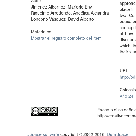
Autor
approach
Jiménez Albornoz, Marjorie Eny
place in
Riquelme Arredondo, Angélica Alejandra
two Com
Londoño Vásquez, David Alberto
educato
concepti
Metadatos
of how 
Mostrar el registro completo del ítem
discours
which th
their st
URI
http://b
Colecci
Año 24, 
Excepto si se señala
http://creativecomm
DSpace software
copyright © 2002-2016
DuraSpace