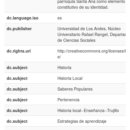
parroquia Santa Ana como elemento
constitutivo de su identidad.
dc.language.iso
es
dc.publisher
Universidad de Los Andes, Núcleo
Universitario Rafael Rangel, Departam
de Ciencias Sociales
dc.rights.uri
http://creativecommons.org/licenses/by/
e/
dc.subject
Historia
dc.subject
Historia Local
dc.subject
Saberes Populares
dc.subject
Pertenencia
dc.subject
Historia local--Enseñanza--Trujillo
dc.subject
Estrategias de aprendizaje