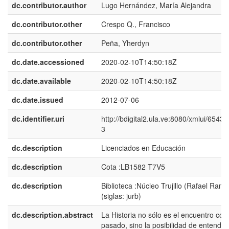
dc.contributor.author
Lugo Hernández, María Alejandra
dc.contributor.other
Crespo Q., Francisco
dc.contributor.other
Peña, Yherdyn
dc.date.accessioned
2020-02-10T14:50:18Z
dc.date.available
2020-02-10T14:50:18Z
dc.date.issued
2012-07-06
dc.identifier.uri
http://bdigital2.ula.ve:8080/xmlui/6543
3
dc.description
Licenciados en Educación
dc.description
Cota :LB1582 T7V5
dc.description
Biblioteca :Núcleo Trujillo (Rafael Range
(siglas: jurb)
dc.description.abstract
La Historia no sólo es el encuentro con 
pasado, sino la posibilidad de entender