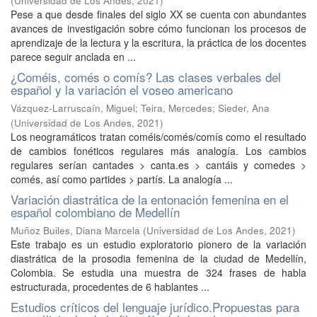
(
Universidad de Los Andes
,
2021
)
Pese a que desde finales del siglo XX se cuenta con abundantes
avances de investigación sobre cómo funcionan los procesos de
aprendizaje de la lectura y la escritura, la práctica de los docentes
parece seguir anclada en ...
¿Coméis, comés o comís? Las clases verbales del
español y la variación el voseo americano
Vázquez-Larruscaín, Miguel
;
Teira, Mercedes
;
Sieder, Ana
(
Universidad de Los Andes
,
2021
)
Los neogramáticos tratan coméis/comés/comís como el resultado
de cambios fonéticos regulares más analogía. Los cambios
regulares serían cantades > canta.es > cantáis y comedes >
comés, así como partides > partís. La analogía ...
Variación diastrática de la entonación femenina en el
español colombiano de Medellín
Muñoz Builes, Diana Marcela
(
Universidad de Los Andes
,
2021
)
Este trabajo es un estudio exploratorio pionero de la variación
diastrática de la prosodia femenina de la ciudad de Medellín,
Colombia. Se estudia una muestra de 324 frases de habla
estructurada, procedentes de 6 hablantes ...
Estudios críticos del lenguaje jurídico.Propuestas para