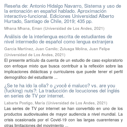
Reseña de: Antonio Hidalgo Navarro, Sistema y uso de
la entonación en español hablado. Aproximación
interactivo-funcional. Ediciones Universidad Alberto
Hurtado, Santiago de Chile, 2019; 435 pp.
Mhana Mhana, Eman
(
Universidad de Los Andes
,
2021
)
Análisis de la interlengua escrita de estudiantes de
nivel intermedio de español como lengua extranjera
García Martínez, Juan Camilo
;
Zuluaga Molina, Juan Felipe
(
Universidad de Los Andes
,
2021
)
El presente artículo da cuenta de un estudio de caso exploratorio
con enfoque mixto que busca contribuir a la reflexión sobre las
implicaciones didácticas y curriculares que puede tener el perfil
demográfico del estudiante ...
¿Se te ha ido la olla? o ¿você é maluco? vs. are you
(fucking) nuts?: La traducción de locuciones del inglés
en series de TV por internet.
Labarta Postigo, María
(
Universidad de Los Andes
,
2021
)
Las series de TV por internet se han convertido en uno de los
productos audiovisuales de mayor audiencia a nivel mundial. La
crisis ocasionada por el Covid-19 con las largas cuarentenas y
otras limitaciones del movimiento ...