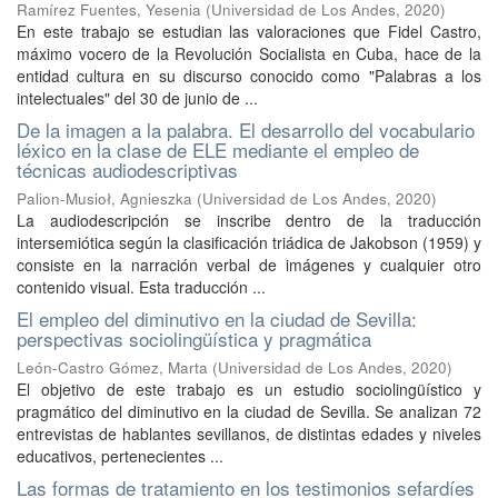
Ramírez Fuentes, Yesenia
(
Universidad de Los Andes
,
2020
)
En este trabajo se estudian las valoraciones que Fidel Castro,
máximo vocero de la Revolución Socialista en Cuba, hace de la
entidad cultura en su discurso conocido como "Palabras a los
intelectuales" del 30 de junio de ...
De la imagen a la palabra. El desarrollo del vocabulario
léxico en la clase de ELE mediante el empleo de
técnicas audiodescriptivas
Palion-Musioł, Agnieszka
(
Universidad de Los Andes
,
2020
)
La audiodescripción se inscribe dentro de la traducción
intersemiótica según la clasificación triádica de Jakobson (1959) y
consiste en la narración verbal de imágenes y cualquier otro
contenido visual. Esta traducción ...
El empleo del diminutivo en la ciudad de Sevilla:
perspectivas sociolingüística y pragmática
León-Castro Gómez, Marta
(
Universidad de Los Andes
,
2020
)
El objetivo de este trabajo es un estudio sociolingüístico y
pragmático del diminutivo en la ciudad de Sevilla. Se analizan 72
entrevistas de hablantes sevillanos, de distintas edades y niveles
educativos, pertenecientes ...
Las formas de tratamiento en los testimonios sefardíes