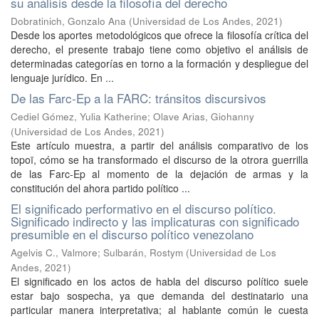
su análisis desde la filosofía del derecho
Dobratinich, Gonzalo Ana
(
Universidad de Los Andes
,
2021
)
Desde los aportes metodológicos que ofrece la filosofía crítica del
derecho, el presente trabajo tiene como objetivo el análisis de
determinadas categorías en torno a la formación y despliegue del
lenguaje jurídico. En ...
De las Farc-Ep a la FARC: tránsitos discursivos
Cediel Gómez, Yulia Katherine
;
Olave Arias, Giohanny
(
Universidad de Los Andes
,
2021
)
Este artículo muestra, a partir del análisis comparativo de los
topoï, cómo se ha transformado el discurso de la otrora guerrilla
de las Farc-Ep al momento de la dejación de armas y la
constitución del ahora partido político ...
El significado performativo en el discurso político.
Significado indirecto y las implicaturas con significado
presumible en el discurso político venezolano
Agelvis C., Valmore
;
Sulbarán, Rostym
(
Universidad de Los
Andes
,
2021
)
El significado en los actos de habla del discurso político suele
estar bajo sospecha, ya que demanda del destinatario una
particular manera interpretativa; al hablante común le cuesta