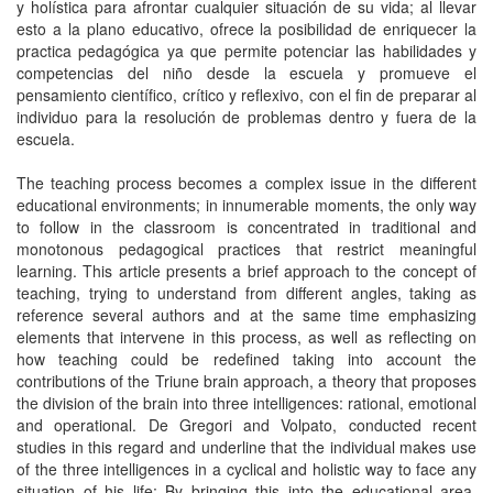
y holística para afrontar cualquier situación de su vida; al llevar
esto a la plano educativo, ofrece la posibilidad de enriquecer la
practica pedagógica ya que permite potenciar las habilidades y
competencias del niño desde la escuela y promueve el
pensamiento científico, crítico y reflexivo, con el fin de preparar al
individuo para la resolución de problemas dentro y fuera de la
escuela.
The teaching process becomes a complex issue in the different
educational environments; in innumerable moments, the only way
to follow in the classroom is concentrated in traditional and
monotonous pedagogical practices that restrict meaningful
learning. This article presents a brief approach to the concept of
teaching, trying to understand from different angles, taking as
reference several authors and at the same time emphasizing
elements that intervene in this process, as well as reflecting on
how teaching could be redefined taking into account the
contributions of the Triune brain approach, a theory that proposes
the division of the brain into three intelligences: rational, emotional
and operational. De Gregori and Volpato, conducted recent
studies in this regard and underline that the individual makes use
of the three intelligences in a cyclical and holistic way to face any
situation of his life; By bringing this into the educational area,