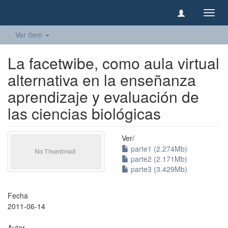
Camb
naveg
Ver ítem
La facetwibe, como aula virtual
alternativa en la enseñanza
aprendizaje y evaluación de
las ciencias biológicas
Ver/
parte1 (2.274Mb)
parte2 (2.171Mb)
parte3 (3.429Mb)
Fecha
2011-06-14
Autor