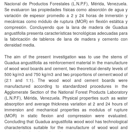
Nacional de Productos Forestales (L.N.P.F), Mérida, Venezuela.
Se evaluaron las propiedades físicas como absorción de agua y
variación de espesor promedio a 2 y 24 horas de inmersión y
mecánicas como módulo de ruptura (MOR) en flexión estática y
compresión. Concluyendo que la lana de madera de Guadua
angustifolia presenta características tecnológicas adecuadas para
la fabricación de tableros de lana de madera y cemento con
densidad media.
The aim of the present investigation was to use the stems of
Guadua angustifolia as reinforcement material in the manufacture
of wood wool boards and cement, two theoretical density levels of
500 kg/m3 and 750 kg/m3 and two proportions of cement:wood of
(2:1 and 1:1). The wood wool and cement boards were
manufactured according to standardized procedures in the
Agglomerate Section of the National Forest Products Laboratory
(L.N.P.F), Mérida, Venezuela. Physical properties such as water
absorption and average thickness variation at 2 and 24 hours of
immersion and mechanical properties as modulus of rupture
(MOR) in static flexion and compression were evaluated.
Concluding that Guadua angustifolia wood wool has technological
characteristics suitable for the manufacture of wood wool and