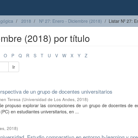
agógica
2018
Nº 27: Enero - Diciembre (2018)
Listar Nº 27: E
embre (2018) por título
O
P
Q
R
S
T
U
V
W
X
Y
Z
Ir
erspectiva de un grupo de docentes universitarios
men Teresa
(
Universidad de Los Andes
,
2018
)
o. Se propuso explorar las concepciones de un grupo de docentes de 
(PC) en estudiantes universitarios, en ...
des
,
2018
)
niversidad. Estudio comparativo en entorno b-learning y pre