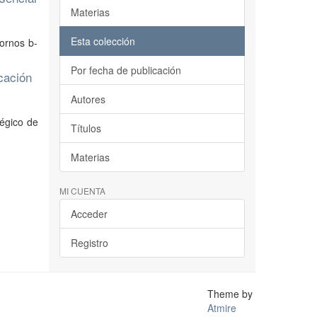
Materias
Esta colección
tornos b-
Por fecha de publicación
ucación
Autores
tégico de
Títulos
Materias
MI CUENTA
Acceder
Registro
Theme by
Atmire