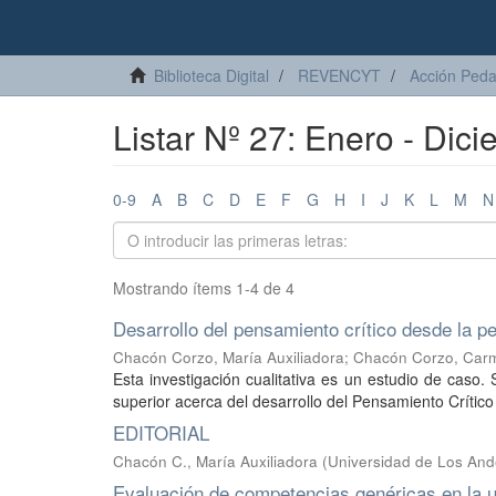
Biblioteca Digital
REVENCYT
Acción Ped
Listar Nº 27: Enero - Dici
0-9
A
B
C
D
E
F
G
H
I
J
K
L
M
N
Mostrando ítems 1-4 de 4
Desarrollo del pensamiento crítico desde la p
Chacón Corzo, María Auxiliadora
;
Chacón Corzo, Car
Esta investigación cualitativa es un estudio de cas
superior acerca del desarrollo del Pensamiento Crítico 
EDITORIAL
Chacón C., María Auxiliadora
(
Universidad de Los An
Evaluación de competencias genéricas en la u