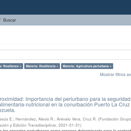
Buscar
a: Resilience ×
Materia: Resiliencia ×
Materia: Agricultura periurbana ×
Mostrar filtros 
proximidad: Importancia del periurbano para la seguridad
limentaria-nutricional en la conurbación Puerto La Cruz 
ezuela.
esús E.
;
Hernández, Alexis R.
;
Arévalo Vera, Cruz R.
(
Fundación Grupo
ción y Edición Transdisciplinar
,
2021-01-31
)
e los espacios periurbanos como proceso determinante para la sostent