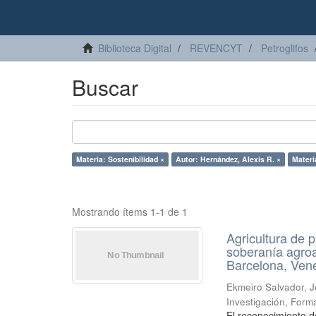
Biblioteca Digital
REVENCYT
Petroglifos
Buscar
Materia: Sostenibilidad ×
Autor: Hernández, Alexis R. ×
Materi
Mostrando ítems 1-1 de 1
Agricultura de 
soberanía agroa
Barcelona, Ven
Ekmeiro Salvador, J
Investigación, Forma
El reconocimiento d