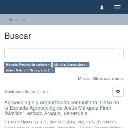
Camb
naveg
Buscar
Buscar
Ir
Materia: Producción agrícola ×
Materia: Agroecology ×
Autor: Galaratti Fleitas, Luis E. ×
Mostrar filtros avanzados
Mostrando ítems 1-1 de 1
Agroecología y organización comunitaria: Caso de
la Escuela Agroecológica Jesús Márquez Finol
“Motilón”, estado Aragua, Venezuela.
Galaratti Fleitas, Luis E.
;
Bonilla Guillén, Virginia V.
(
Fundación
Grupo para la Investigación, Formación y Edición Transdisciplinar
,