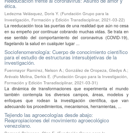
Reeducación frente al coronavirus: Asunto de amor y
ética.
Ledezma Velásquez, Doris Y.
(
Fundación Grupo para la
Investigación, Formación y Edición Transdisciplinar
,
2021-03-22
)
La reeducación toca las puertas de una realidad que aún no cesa
en su empeño por continuar cobrando muchas vidas. Se trata en
ese sentido del comportamiento del coronavirus (COVID-19),
flagelando la salud en cualquier lugar ...
Sociofenomenología: Cuerpo de conocimiento científico
para el estudio de estructuras intersubjetivas de la
investigación.
Fuenmayor Ramírez, Nelson A.
;
González de Oropeza, Gledys A.
;
Arévalo Molina, Derkis E.
(
Fundación Grupo para la Investigación,
Formación y Edición Transdisciplinar
,
2021-03-31
)
La dinámica de transformaciones que experimenta el mundo
también contempla los diversos campos, áreas, modelos y
enfoques que rodean la investigación científica, que van
adecuando los procedimientos, mecanismos, herramientas, ...
Tejiendo las agroecologías desde abajo:
Reapropiaciones del movimiento agroecológico
venezolano.