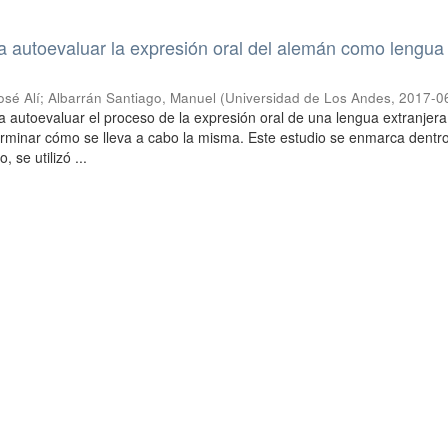
a autoevaluar la expresión oral del alemán como lengua
osé Alí
;
Albarrán Santiago, Manuel
(
Universidad de Los Andes
,
2017-0
a autoevaluar el proceso de la expresión oral de una lengua extranjer
rminar cómo se lleva a cabo la misma. Este estudio se enmarca dentro
, se utilizó ...