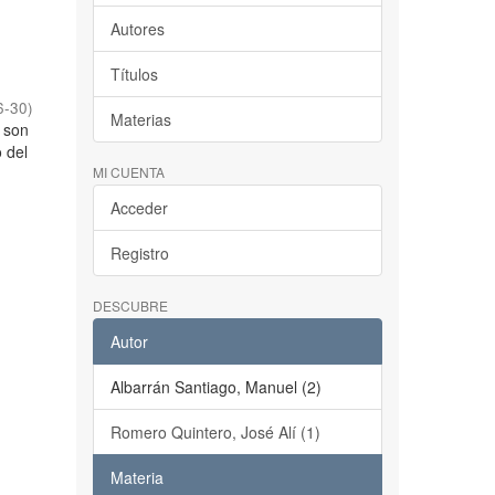
Autores
Títulos
6-30
)
Materias
a son
 del
MI CUENTA
Acceder
Registro
DESCUBRE
Autor
Albarrán Santiago, Manuel (2)
Romero Quintero, José Alí (1)
Materia