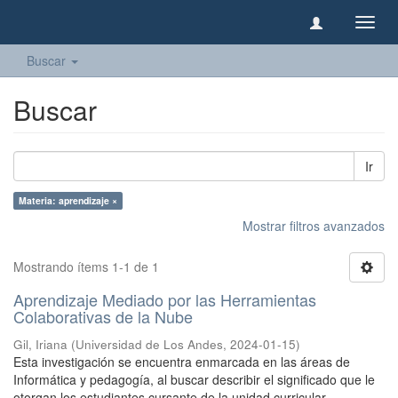
Camb
naveg
Buscar
Buscar
Ir
Materia: aprendizaje ×
Mostrar filtros avanzados
Mostrando ítems 1-1 de 1
Aprendizaje Mediado por las Herramientas
Colaborativas de la Nube
Gil, Iriana
(
Universidad de Los Andes
,
2024-01-15
)
Esta investigación se encuentra enmarcada en las áreas de
Informática y pedagogía, al buscar describir el significado que le
otorgan los estudiantes cursante de la unidad curricular