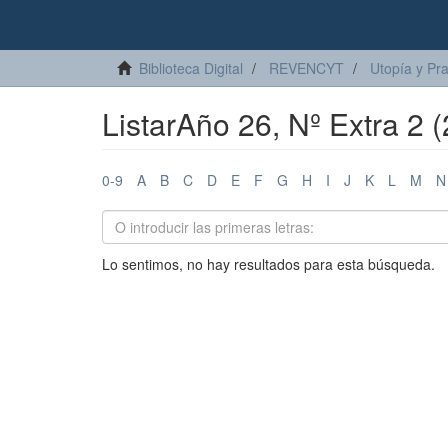
Biblioteca Digital
REVENCYT
Utopía y Pr
ListarAño 26, Nº Extra 2 
0-9
A
B
C
D
E
F
G
H
I
J
K
L
M
N
Lo sentimos, no hay resultados para esta búsqueda.