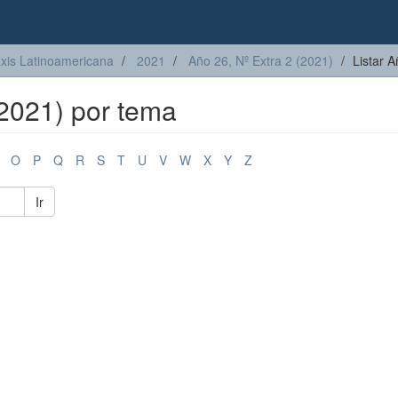
axis Latinoamericana
2021
Año 26, Nº Extra 2 (2021)
Listar 
(2021) por tema
O
P
Q
R
S
T
U
V
W
X
Y
Z
Ir