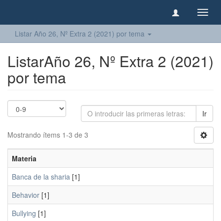
Camb
naveg
Listar Año 26, Nº Extra 2 (2021) por tema
ListarAño 26, Nº Extra 2 (2021)
por tema
Ir
Mostrando ítems 1-3 de 3
Materia
Banca de la sharia
[1]
Behavior
[1]
Bullying
[1]