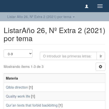
Camb
naveg
Listar Año 26, Nº Extra 2 (2021) por tema
ListarAño 26, Nº Extra 2 (2021)
por tema
Ir
Mostrando ítems 1-3 de 3
Materia
Qibla direction
[1]
Quality work life
[1]
Qur’an texts that forbid backbiting
[1]