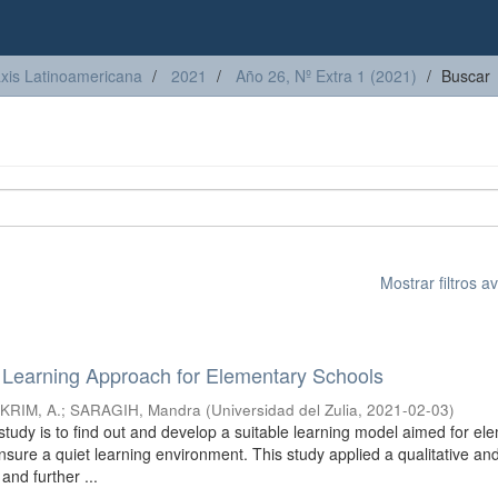
axis Latinoamericana
2021
Año 26, Nº Extra 1 (2021)
Buscar
Mostrar filtros 
Learning Approach for Elementary Schools
KRIM, A.
;
SARAGIH, Mandra
(
Universidad del Zulia
,
2021-02-03
)
study is to find out and develop a suitable learning model aimed for el
nsure a quiet learning environment. This study applied a qualitative an
and further ...