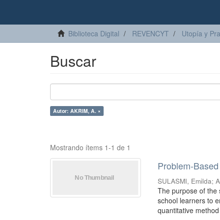
Biblioteca Digital
REVENCYT
Utopía y Pr
Buscar
Autor: AKRIM, A. ×
Mostrando ítems 1-1 de 1
Problem-Based 
SULASMI, Emilda
;
A
The purpose of the 
school learners to e
quantitative method 