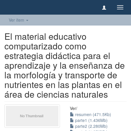
Camb
naveg
Ver ítem
El material educativo
computarizado como
estrategia didáctica para el
aprendizaje y la enseñanza de
la morfología y transporte de
nutrientes en las plantas en el
área de ciencias naturales
Ver/
resumen (471.5Kb)
parte1 (1.436Mb)
parte2 (2.280Mb)