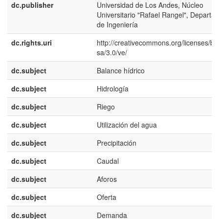
dc.publisher
Universidad de Los Andes, Núcleo
Universitario "Rafael Rangel", Departa
de Ingeniería
dc.rights.uri
http://creativecommons.org/licenses/by
sa/3.0/ve/
dc.subject
Balance hídrico
dc.subject
Hidrología
dc.subject
Riego
dc.subject
Utilización del agua
dc.subject
Precipitación
dc.subject
Caudal
dc.subject
Aforos
dc.subject
Oferta
dc.subject
Demanda