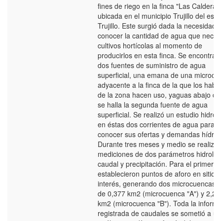
fines de riego en la finca "Las Calderas
ubicada en el municipio Trujillo del est
Trujillo. Este surgió dada la necesidad 
conocer la cantidad de agua que neces
cultivos hortícolas al momento de
producirlos en esta finca. Se encontrar
dos fuentes de suministro de agua
superficial, una emana de una microcu
adyacente a la finca de la que los habi
de la zona hacen uso, yaguas abajo de
se halla la segunda fuente de agua
superficial. Se realizó un estudio hidrol
en éstas dos corrientes de agua para
conocer sus ofertas y demandas hídric
Durante tres meses y medio se realiza
mediciones de dos parámetros hidrológ
caudal y precipitación. Para el primero 
establecieron puntos de aforo en sitios
interés, generando dos microcuencas,
de 0,377 km2 (microcuenca "A") y 2,21
km2 (microcuenca "B"). Toda la inform
registrada de caudales se sometió a un