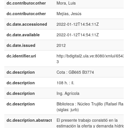
dc.contributor.other
Mora, Luis
dc.contributor.other
Mejías, Jesús
dc.date.accessioned
2022-01-12T14:54:11Z
dc.date.available
2022-01-12T14:54:11Z
dc.date.issued
2012
dc.identifier.uri
http://bdigital2.ula.ve:8080/xmlui/6543
3
dc.description
Cota : GB665 B3774
dc.description
108 h. : il.
dc.description
Ing. Agrícola
dc.description
Biblioteca : Núcleo Trujillo (Rafael Rang
(siglas: jurb)
dc.description.abstract
El presente trabajo consistió en la
estimación la oferta y demanda hídrica