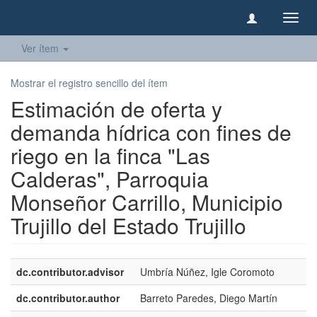
Camb
naveg
Ver ítem
Mostrar el registro sencillo del ítem
Estimación de oferta y
demanda hídrica con fines de
riego en la finca "Las
Calderas", Parroquia
Monseñor Carrillo, Municipio
Trujillo del Estado Trujillo
dc.contributor.advisor
Umbría Núñez, Igle Coromoto
dc.contributor.author
Barreto Paredes, Diego Martín