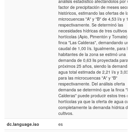
análisis estadístico afectándolos por un
factor de precipitación de meses secos
históricos, estimando las ofertas de las
microcuencas "A" y "B" de 4,53 l/s y 11,
respectivamente. Se determinó las
necesidades hídricas de tres cultivos
hortícolas (Apio, Pimentón y Tomate) p
finca "Las Calderas", demandando un
caudal de 1,00 l/s. Igualmente, para los
habitantes de la zona se estimó una
demanda de 0,63 lis proyectada para l
próximos 25 años, siendo la demanda 
agua total estimada de 2,21 l/s y 3,03 l/
para las microcuencas "A" y "B"
respectivamente. Del análisis oferta
demanda se determinó que la finca "La
Calderas" puede producir estos tres cul
hortícolas ya que la oferta de agua cub
completamente la demanda hídrica de 
cultivos.
dc.language.iso
es