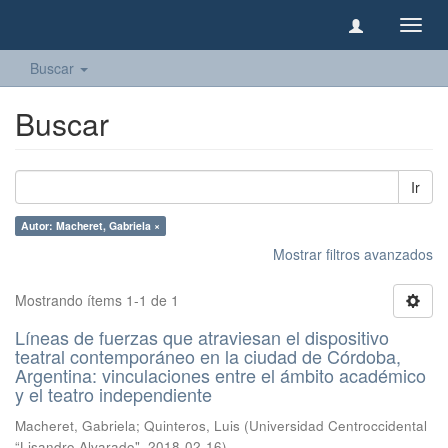
Camb
naveg
Buscar
Buscar
Ir
Autor: Macheret, Gabriela ×
Mostrar filtros avanzados
Mostrando ítems 1-1 de 1
Líneas de fuerzas que atraviesan el dispositivo
teatral contemporáneo en la ciudad de Córdoba,
Argentina: vinculaciones entre el ámbito académico
y el teatro independiente
Macheret, Gabriela
;
Quinteros, Luis
(
Universidad Centroccidental
“Lisandro Alvarado"
,
2018-02-16
)