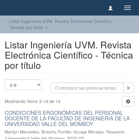
Camb
naveg
Listar Ingeniería UVM. Revista Electrónica Científico -
Técnica por título
Listar Ingeniería UVM. Revista
Electrónica Científico - Técnica
por título
Ir
Mostrando ítems 3-14 de 14
CONDICIONES ERGONÓMICAS DEL PERSONAL
DOCENTE DE LA FACULTAD DE INGENIERÍA DE LA
UNIVERSIDAD VALLE DEL MOMBOY
Marilyn Mercedes, Briceño Portillo
;
Azuaje Morales, Yessamin
(
Universidad Valle del Momboy
,
2022-05
)