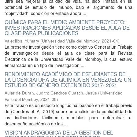
ultra sea mejorar la calidad de vida, ha sido limitada en su
potencial de estudio del mundo, bajo el argumento de una
“objetividad”, condición orientada ahora ...
QUÍMICA PARA EL MEDIO AMBIENTE PROYECTO:
INVESTIGACIONES APLICADAS DESDE EL AULA DE
CLASE PARA PUBLICACIONES
Valecillos, Yumary
(
Universidad Valle del Momboy
,
2021-04
)
La presente investigación tiene como objetivo Generar un Trabajo
de investigación desde el aula de clase para la Revista
Electrónica de la Universidad Valle del Momboy, la cual estuvo
enmarcada en un tipo de investigación ...
RENDIMIENTO ACADÉMICO DE ESTUDIANTES DE
LA LICENCIATURA DE QUÍMICA EN VENEZUELA: UN
ESTUDIO DE GÉNERO EXTENDIDO 2017- 2021
Aular de Duran, Judith
;
Cendros Guasch, Jesús
(
Universidad
Valle del Momboy
,
2021-08
)
Este trabajo es un estudio longitudinal basado en el trabajo previo
de (Cendros et. Al, 2019) sobre un análisis de la confiabilidad de
los indicadores fácilmente medibles para determinar el
desempeño académico de los ...
VISIÓN ANDRAGÓGICA DE LA GESTIÓN DEL