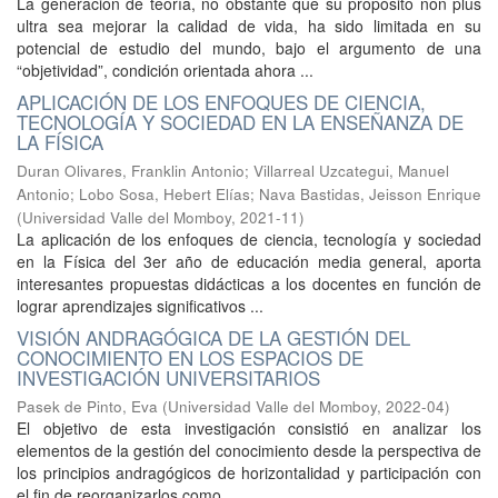
La generación de teoría, no obstante que su propósito non plus
ultra sea mejorar la calidad de vida, ha sido limitada en su
potencial de estudio del mundo, bajo el argumento de una
“objetividad”, condición orientada ahora ...
APLICACIÓN DE LOS ENFOQUES DE CIENCIA,
TECNOLOGÍA Y SOCIEDAD EN LA ENSEÑANZA DE
LA FÍSICA
Duran Olivares, Franklin Antonio
;
Villarreal Uzcategui, Manuel
Antonio
;
Lobo Sosa, Hebert Elías
;
Nava Bastidas, Jeisson Enrique
(
Universidad Valle del Momboy
,
2021-11
)
La aplicación de los enfoques de ciencia, tecnología y sociedad
en la Física del 3er año de educación media general, aporta
interesantes propuestas didácticas a los docentes en función de
lograr aprendizajes significativos ...
VISIÓN ANDRAGÓGICA DE LA GESTIÓN DEL
CONOCIMIENTO EN LOS ESPACIOS DE
INVESTIGACIÓN UNIVERSITARIOS
Pasek de Pinto, Eva
(
Universidad Valle del Momboy
,
2022-04
)
El objetivo de esta investigación consistió en analizar los
elementos de la gestión del conocimiento desde la perspectiva de
los principios andragógicos de horizontalidad y participación con
el fin de reorganizarlos como ...