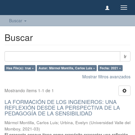
Camb
naveg
Buscar
Buscar
Ir
Has File(s): true ×
Autor: Mármol Montilla, Carlos Luis ×
Fecha: 2021 ×
Mostrar filtros avanzados
Mostrando ítems 1-1 de 1
LA FORMACIÓN DE LOS INGENIEROS: UNA
REFLEXIÓN DESDE LA PERSPECTIVA DE LA
PEDAGOGÍA DE LA SENSIBILIDAD
Mármol Montilla, Carlos Luis
;
Urbina, Evelyn
(
Universidad Valle del
Momboy
,
2021-03
)
El presente ensayo tiene como propósito presentar una reflexión