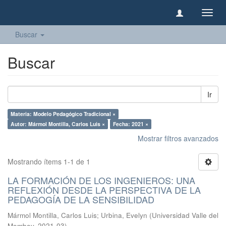
Camb
naveg
Buscar
Buscar
Ir
Materia: Modelo Pedagógico Tradicional ×
Autor: Mármol Montilla, Carlos Luis ×
Fecha: 2021 ×
Mostrar filtros avanzados
Mostrando ítems 1-1 de 1
LA FORMACIÓN DE LOS INGENIEROS: UNA
REFLEXIÓN DESDE LA PERSPECTIVA DE LA
PEDAGOGÍA DE LA SENSIBILIDAD
Mármol Montilla, Carlos Luis
;
Urbina, Evelyn
(
Universidad Valle del
Momboy
,
2021-03
)