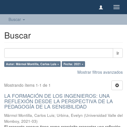
Camb
naveg
Buscar
Buscar
Ir
Autor: Mármol Montilla, Carlos Luis ×
Fecha: 2021 ×
Mostrar filtros avanzados
Mostrando ítems 1-1 de 1
LA FORMACIÓN DE LOS INGENIEROS: UNA
REFLEXIÓN DESDE LA PERSPECTIVA DE LA
PEDAGOGÍA DE LA SENSIBILIDAD
Mármol Montilla, Carlos Luis
;
Urbina, Evelyn
(
Universidad Valle del
Momboy
,
2021-03
)
El presente ensayo tiene como propósito presentar una reflexión