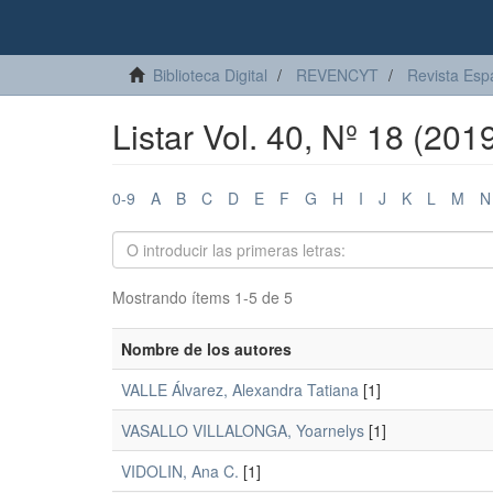
Biblioteca Digital
REVENCYT
Revista Esp
Listar Vol. 40, Nº 18 (201
0-9
A
B
C
D
E
F
G
H
I
J
K
L
M
N
Mostrando ítems 1-5 de 5
Nombre de los autores
VALLE Álvarez, Alexandra Tatiana
[1]
VASALLO VILLALONGA, Yoarnelys
[1]
VIDOLIN, Ana C.
[1]