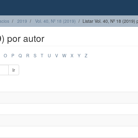
acios
2019
Vol. 40, Nº 18 (2019)
Listar Vol. 40, Nº 18 (2019) 
9) por autor
O
P
Q
R
S
T
U
V
W
X
Y
Z
Ir