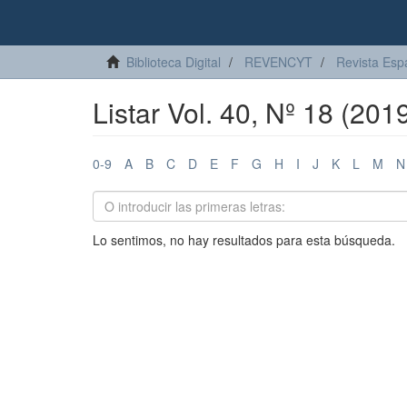
Biblioteca Digital
REVENCYT
Revista Esp
Listar Vol. 40, Nº 18 (201
0-9
A
B
C
D
E
F
G
H
I
J
K
L
M
N
Lo sentimos, no hay resultados para esta búsqueda.