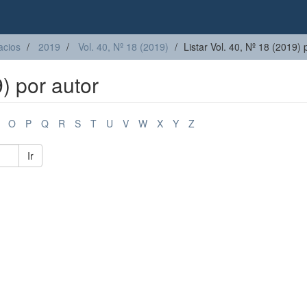
acios
2019
Vol. 40, Nº 18 (2019)
Listar Vol. 40, Nº 18 (2019) 
9) por autor
O
P
Q
R
S
T
U
V
W
X
Y
Z
Ir