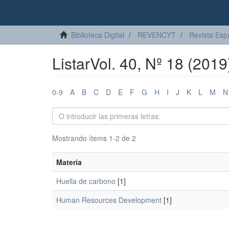
Biblioteca Digital
REVENCYT
Revista Esp
ListarVol. 40, Nº 18 (201
0-9
A
B
C
D
E
F
G
H
I
J
K
L
M
N
Mostrando ítems 1-2 de 2
Materia
Huella de carbono
[1]
Human Resources Development
[1]