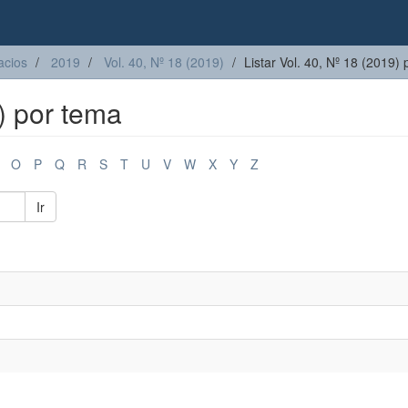
acios
2019
Vol. 40, Nº 18 (2019)
Listar Vol. 40, Nº 18 (2019)
9) por tema
O
P
Q
R
S
T
U
V
W
X
Y
Z
Ir