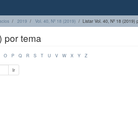
acios
2019
Vol. 40, Nº 18 (2019)
Listar Vol. 40, Nº 18 (2019)
9) por tema
O
P
Q
R
S
T
U
V
W
X
Y
Z
Ir