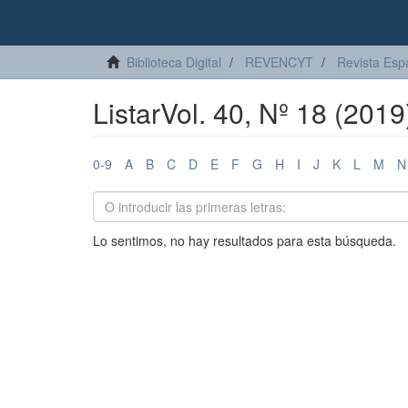
Biblioteca Digital
REVENCYT
Revista Esp
ListarVol. 40, Nº 18 (201
0-9
A
B
C
D
E
F
G
H
I
J
K
L
M
N
Lo sentimos, no hay resultados para esta búsqueda.