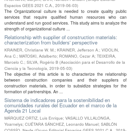
Espacios GEES 2021 C.A.
,
2019-06-03
)
The Organizational culture is needed to create quality public
services that require qualified human resources who can
understand and run good services. This study aims to analyze the
strength of organizational culture ...
Relationship with supplier of construction materials:
characterization from builders' perspective
KRAINER, Christiane W. M.
;
KRAINER, Jefferson A.
;
VIDOLIN,
Ana C.
;
MATOSKI, Adalberto
;
ROMANO, Cezar A
;
TEIXEIRA,
Marcelo C.
;
SILVA, Rogério B
(
Asociación para el Desarrollo de la
Ciencia y la Tecnología
,
2019-05-03
)
The objective of this article is to characterize the relationship
between construction companies and their suppliers of
construction materials, in order to subsidize strategies for the
formation of partnerships. An ...
Sistema de indicadores para la sostenibilidad en
comunidades rurales del Ecuador en el marco de la
Agenda 21 Local
MÁRQUEZ ORTIZ, Luis Enrique
;
VASALLO VILLALONGA,
Yoarnelys
;
CUÉTARA SÁNCHEZ, Leonardo Manuel
;
SABLÓN
COSSÍO, Neyfe
(
Grupo Editorial Espacios GEES 2021 C.A.
,
2019-