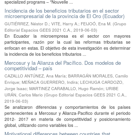
specialized programs – "Nouvelle ...
Incidencia de los beneficios tributarios en el sector
microempresarial de la provincia de El Oro (Ecuador)
GUTIÉRREZ, Néstor D.
;
VITE, Harry A.
;
FEIJOÓ, Ena M.
(
Grupo
Editorial Espacios GEES 2021 C.A.
,
2019-06-03
)
En Ecuador la microempresa es el sector con mayores
participantes, razón por la cual las reformas tributarias se
enfocan en estas. El objetivo de esta investigación es determinar
la incidencia de los beneficios tributarios ...
Mercosur y la Alianza del Pacífico. Dos modelos de
competitividad – país
CAZALLO ANTÚNEZ, Ana María
;
BARRAGÁN MORALES, Camilo
Enrique
;
MEÑACA GUERRERO, Indira
;
LECHUGA CARDOZO,
Jorge Isaac
;
MARTINEZ CARABALLO, Hugo Ramón
;
URIBE
URÁN, Carlos Mario
(
Grupo Editorial Espacios GEES 2021 C.A.
,
2019-06-03
)
Se analizaron diferencias y comportamientos de los países
pertenecientes a Mercosur y Alianza-Pacifico durante el periodo
2012- 2017 en materia de competitividad y posicionamiento
global, utilizando como variables los ...
Motivational differences between countries that