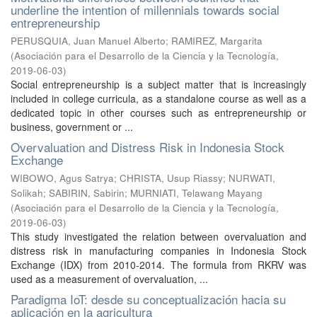
underline the intention of millennials towards social
entrepreneurship
PERUSQUIA, Juan Manuel Alberto
;
RAMIREZ, Margarita
(
Asociación para el Desarrollo de la Ciencia y la Tecnología
,
2019-06-03
)
Social entrepreneurship is a subject matter that is increasingly
included in college curricula, as a standalone course as well as a
dedicated topic in other courses such as entrepreneurship or
business, government or ...
Overvaluation and Distress Risk in Indonesia Stock
Exchange
WIBOWO, Agus Satrya
;
CHRISTA, Usup Riassy
;
NURWATI,
Solikah
;
SABIRIN, Sabirin
;
MURNIATI, Telawang Mayang
(
Asociación para el Desarrollo de la Ciencia y la Tecnología
,
2019-06-03
)
This study investigated the relation between overvaluation and
distress risk in manufacturing companies in Indonesia Stock
Exchange (IDX) from 2010-2014. The formula from RKRV was
used as a measurement of overvaluation, ...
Paradigma IoT: desde su conceptualización hacia su
aplicación en la agricultura