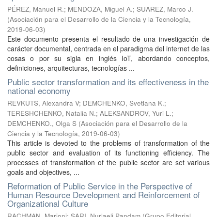
PÉREZ, Manuel R.
;
MENDOZA, Miguel A.
;
SUAREZ, Marco J.
(
Asociación para el Desarrollo de la Ciencia y la Tecnología
,
2019-06-03
)
Este documento presenta el resultado de una investigación de
carácter documental, centrada en el paradigma del internet de las
cosas o por su sigla en inglés IoT, abordando conceptos,
definiciones, arquitecturas, tecnologías ...
Public sector transformation and its effectiveness in the
national economy
REVKUTS, Alexandra V
;
DEMCHENKO, Svetlana K.
;
TERESHCHENKO, Natalia N.
;
ALEKSANDROV, Yuri L.
;
DEMCHENKO., Olga S
(
Asociación para el Desarrollo de la
Ciencia y la Tecnología
,
2019-06-03
)
This article is devoted to the problems of transformation of the
public sector and evaluation of its functioning efficiency. The
processes of transformation of the public sector are set various
goals and objectives, ...
Reformation of Public Service in the Perspective of
Human Resource Development and Reinforcement of
Organizational Culture
RACHMAN, Marjoni
;
SARI, Nurlaeli Pandam
(
Grupo Editorial