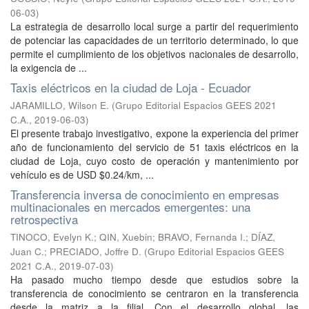
06-03
)
La estrategia de desarrollo local surge a partir del requerimiento
de potenciar las capacidades de un territorio determinado, lo que
permite el cumplimiento de los objetivos nacionales de desarrollo,
la exigencia de ...
Taxis eléctricos en la ciudad de Loja - Ecuador
JARAMILLO, Wilson E.
(
Grupo Editorial Espacios GEES 2021
C.A.
,
2019-06-03
)
El presente trabajo investigativo, expone la experiencia del primer
año de funcionamiento del servicio de 51 taxis eléctricos en la
ciudad de Loja, cuyo costo de operación y mantenimiento por
vehículo es de USD $0.24/km, ...
Transferencia inversa de conocimiento en empresas
multinacionales en mercados emergentes: una
retrospectiva
TINOCO, Evelyn K.
;
QIN, Xuebin
;
BRAVO, Fernanda I.
;
DÍAZ,
Juan C.
;
PRECIADO, Joffre D.
(
Grupo Editorial Espacios GEES
2021 C.A.
,
2019-07-03
)
Ha pasado mucho tiempo desde que estudios sobre la
transferencia de conocimiento se centraron en la transferencia
desde la matriz a la filial. Con el desarrollo global, las